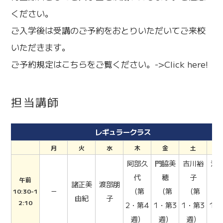
ください。
ご入学後は受講のご予約をおとりいただいてご来校
いただきます。
ご予約規定はこちらをご覧ください。
->Click here!
担当講師
レギュラークラス
月
火
水
木
金
土
阿部久
門脇美
吉川裕
渋
代
穂
子
志
午前
諸正美
渡部朋
－
（第
（第
（第
（
10:30-1
由紀
子
2:10
2・第4
1・第3
1・第3
1・
週）
週）
週）
週