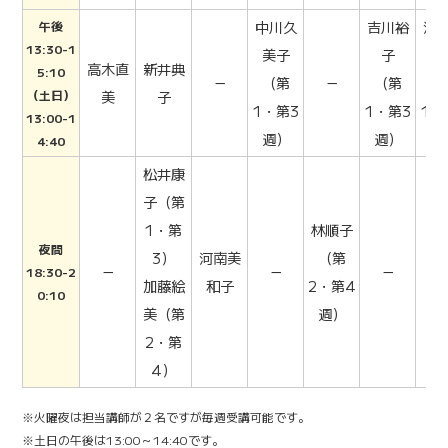
中川久
吉川裕
渋
午後
13:30-1
美子
子
志
高木直
新井典
5:10
－
（第
－
（第
（
（土日）
美
子
1・第3
1・第3
1・
13:00-1
週）
週）
週
4:40
松井康
子
（第
1・第
林順子
夜間
3）
河南美
（第
－
－
－
18:30-2
加藤絵
和子
2・第4
0:10
美
（第
週）
2・第
4）
※火曜夜は担当講師が２名ですが毎週受講可能です。
※土日の午後は13:00～14:40です。